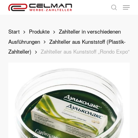
Skip
Menu
to
search
main
content
Start
Produkte
Zahlteller in verschiedenen
Ausführungen
Zahlteller aus Kunststoff (Plastik-
Zahlteller)
Zahlteller aus Kunststoff „Rondo Expo“