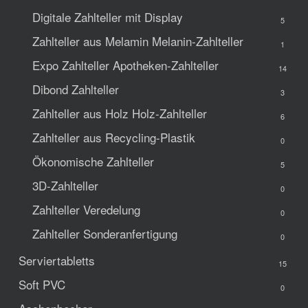
Digitale Zahlteller mit Display
5
Zahlteller aus Melamin
Melanin-Zahlteller
1
Expo Zahlteller
Apotheken-Zahlteller
14
Dibond Zahlteller
3
Zahlteller aus Holz
Holz-Zahlteller
6
Zahlteller aus Recycling-Plastik
0
Ökonomische Zahlteller
5
3D-Zahlteller
0
Zahlteller Veredelung
0
Zahlteller Sonderanfertigung
0
Serviertabletts
15
Soft PVC
0