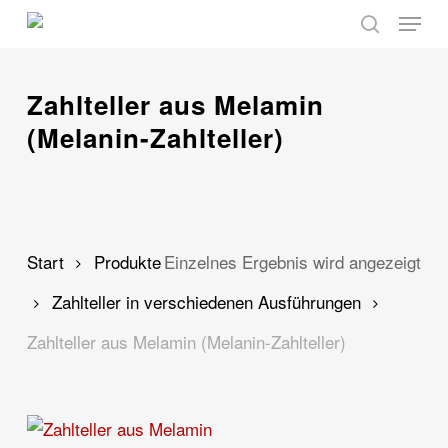
Skip
Menu
to
search
main
content
Zahlteller aus Melamin
(Melanin-Zahlteller)
Start
Produkte
Einzelnes Ergebnis wird angezeigt
Zahlteller in verschiedenen Ausführungen
Zahlteller aus Melamin (Melanin-Zahlteller)