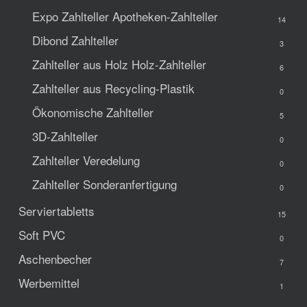
Expo Zahlteller
Apotheken-Zahlteller
14
Dibond Zahlteller
3
Zahlteller aus Holz
Holz-Zahlteller
6
Zahlteller aus Recycling-Plastik
0
Ökonomische Zahlteller
5
3D-Zahlteller
0
Zahlteller Veredelung
0
Zahlteller Sonderanfertigung
0
Serviertabletts
15
Soft PVC
0
Aschenbecher
7
Werbemittel
1