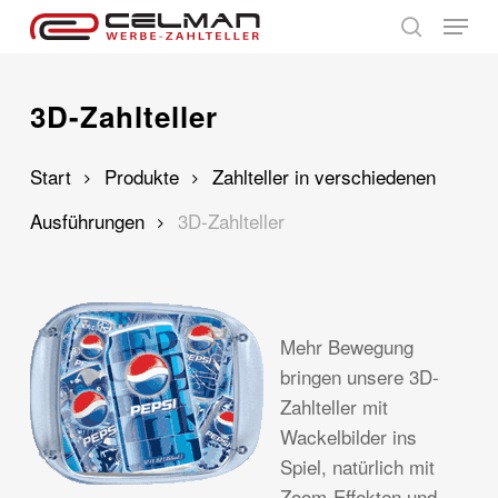
Skip
Menu
to
search
main
content
3D-Zahlteller
Start
Produkte
Zahlteller in verschiedenen
Ausführungen
3D-Zahlteller
Mehr Bewegung
bringen unsere 3D-
Zahlteller mit
Wackelbilder ins
Spiel, natürlich mit
Zoom-Effekten und