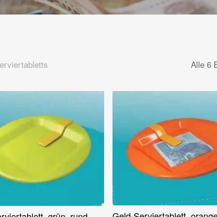
erviertabletts
Alle 6
Geld-Serviertablett, orang
rviertablett, grün, rund
Weiterlesen
Weiterlesen