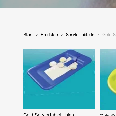
Hit enter to search or ESC to close
Start
Produkte
Serviertabletts
Geld-S
Geld-Serviertablett, blau,
Weiterlesen
Geld-Se