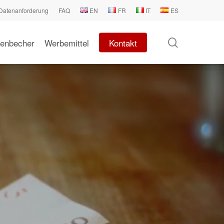
Datenanforderung
FAQ
EN
FR
IT
ES
search
enbecher
Werbemittel
Kontakt