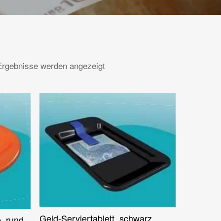
 Ergebnisse werden angezeigt
Geld-Serviertablett, schwarz,
Weiterlesen
e, rund