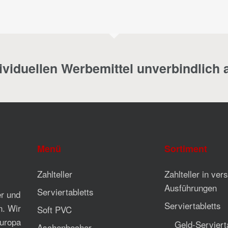
dividuellen Werbemittel unverbindlich 
Menü
Sortiment
Zahlteller
Zahlteller in ve
Ausführungen
Serviertabletts
er und
Serviertabletts
n. Wir
Soft PVC
Europa
Geld-Serviert
Aschenbecher