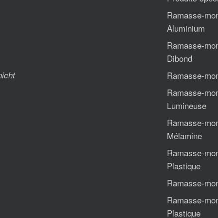
Ramasse-mon
Aluminium
Ramasse-mon
Dibond
nicht
Ramasse-mon
Ramasse-mon
Lumineuse
Ramasse-mon
Mélamine
Ramasse-mon
Plastique
Ramasse-monn
Ramasse-monn
Plastique