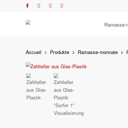
Skip
facebook
youtube
phone
email
to
main
Ramasse-
content
Accueil
Produkte
Ramasse-monnaie