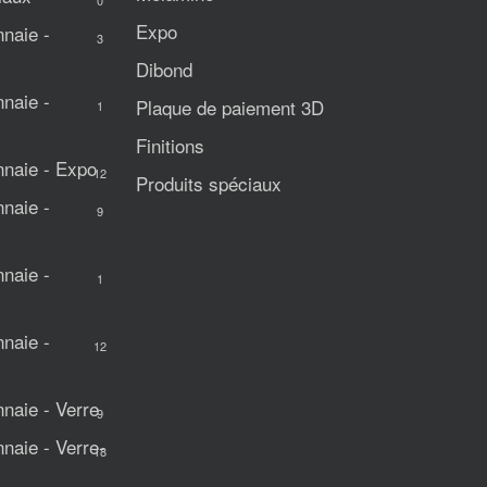
0
Expo
naie -
3
Dibond
naie -
Plaque de paiement 3D
1
Finitions
naie - Expo
12
Produits spéciaux
naie -
9
naie -
1
naie -
12
aie - Verre
9
aie - Verre-
18