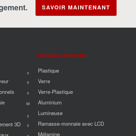
agement.
SAVOIR MAINTENANT
Ramasse-monnaie
Plastique
0
veur
Verre
9
onnels
Verre-Plastique
0
ie
Aluminium
58
Lumineuse
0
Ramasse-monnaie avec LCD
iement 3D
0
Mélamine
iaux