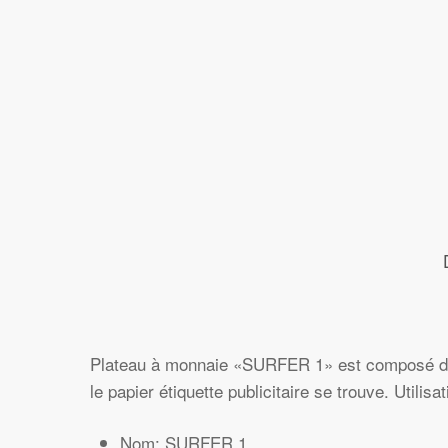
Hit enter to search or ESC to close
Plateau à monnaie «SURFER 1» est composé d’un
le papier étiquette publicitaire se trouve. Utili
Nom: SURFER 1