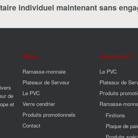
taire individuel maintenant sans eng
Menu
Assortiment
Ramasse-monnaie
Le PVC
Plateaux de Serveur
Plateaux de Ser
divers
Le PVC
Produits promoti
eur de
Verre cendrier
Ramasse-monna
ope et
Produits promotionnels
Finitions
Contact
Plaque de pa
Produits spéc