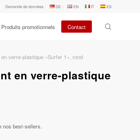
Demande de données
DE
EN
IT
ES
search
Produits promotionnels
Contact
en verre-plastique «Surfer 1», rond
nt en verre-plastique
e nos best-sellers.