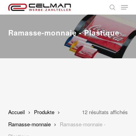
Skip
Menu
to
search
main
content
Ramasse-monnaie - Plastique
Accueil
Produkte
12 résultats affichés
Ramasse-monnaie
Ramasse-monnaie -