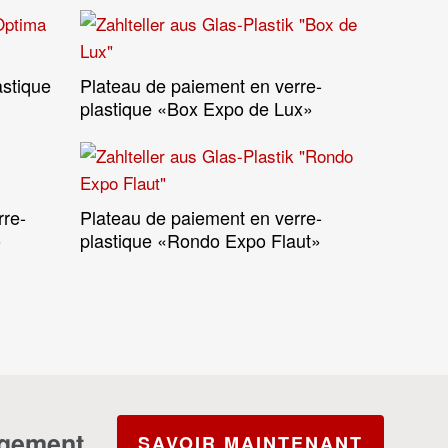
astique
Plateau de paiement en verre-
Lire La Suite
plastique «Box Expo de Lux»
rre-
Plateau de paiement en verre-
Lire La Suite
»
plastique «Rondo Expo Flaut»
agement.
SAVOIR MAINTENANT