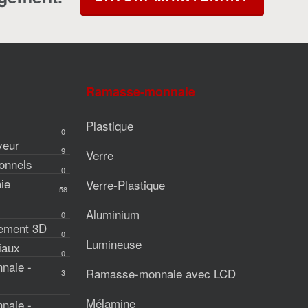
Ramasse-monnaie
Plastique
0
veur
9
Verre
onnels
0
ie
Verre-Plastique
58
Aluminium
0
iement 3D
0
Lumineuse
iaux
0
naie -
Ramasse-monnaie avec LCD
3
Mélamine
naie -