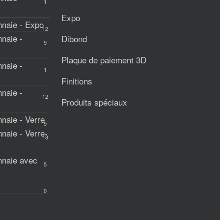
1
Expo
naie - Expo
12
naie -
Dibond
9
Plaque de paiement 3D
naie -
1
Finitions
naie -
12
Produits spéciaux
aie - Verre
9
aie - Verre-
18
naie avec
5
0