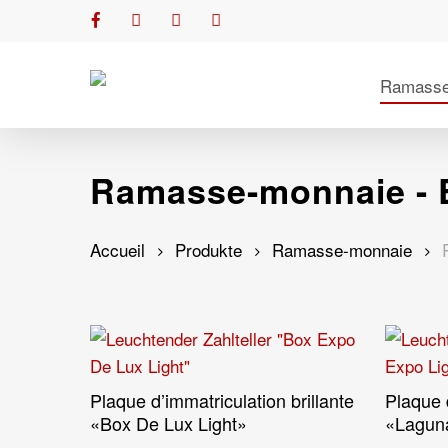
Skip
facebook
youtube
phone
email
to
main
Ramasse
content
Ramasse-monnaie - 
Accueil
Produkte
Ramasse-monnaie
Hit enter to search or ESC to close
Plaque d’immatriculation brillante
Plaque d
Lire La Suite
«Box De Lux Light»
«Laguna