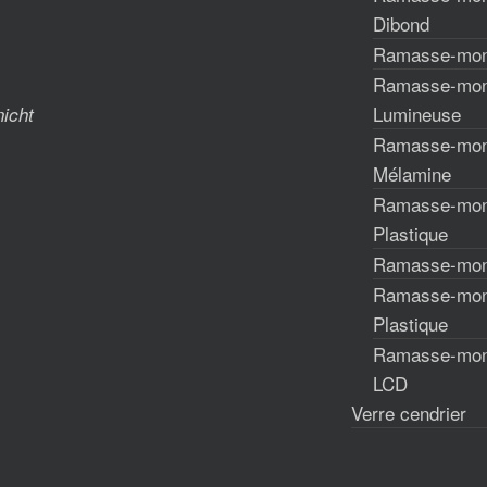
Dibond
Ramasse-mon
Ramasse-mon
Lumineuse
nicht
Ramasse-mon
Mélamine
Ramasse-mon
Plastique
Ramasse-monn
Ramasse-monn
Plastique
Ramasse-mon
LCD
Verre cendrier