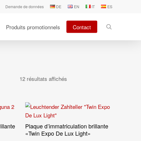
Demande de données
DE
EN
IT
ES
search
Produits promotionnels
Contact
12 résultats affichés
illante
Plaque d’immatriculation brillante
Lire La Suite
«Twin Expo De Lux Light»