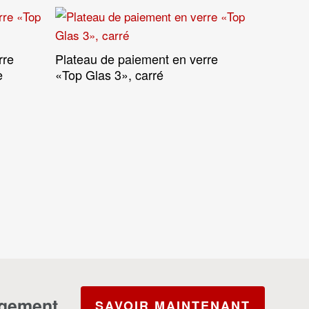
rre
Plateau de paiement en verre
Lire La Suite
e
«Top Glas 3», carré
agement.
SAVOIR MAINTENANT