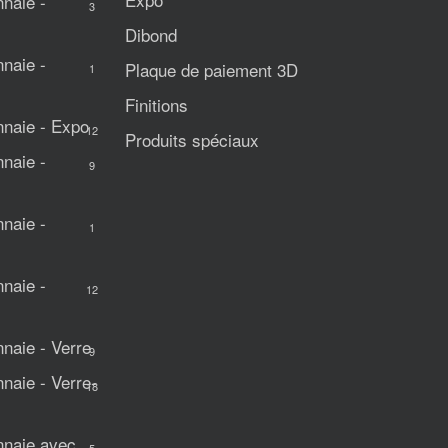
naie -
3
Dibond
naie -
Plaque de paiement 3D
1
Finitions
naie - Expo
12
Produits spéciaux
naie -
9
naie -
1
naie -
12
aie - Verre
9
aie - Verre-
18
naie avec