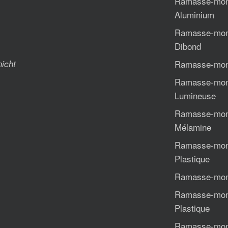
Ramasse-mon
Aluminium
Ramasse-mon
Dibond
nicht
Ramasse-mon
Ramasse-mon
Lumineuse
Ramasse-mon
Mélamine
Ramasse-mon
Plastique
Ramasse-monn
Ramasse-monn
Plastique
Ramasse-mon