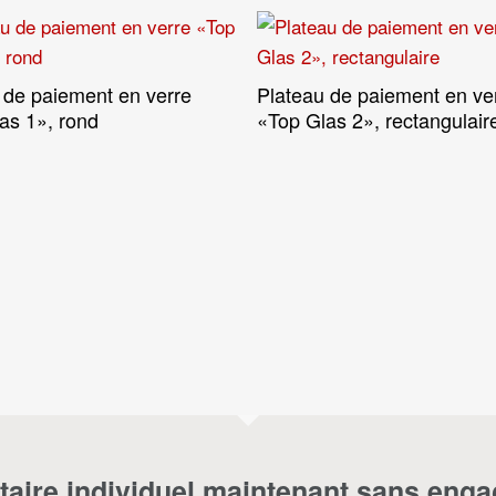
 de paiement en verre
Plateau de paiement en ve
Voir Les Produits
Lire La Suite
as 1», rond
«Top Glas 2», rectangulair
taire individuel maintenant sans eng