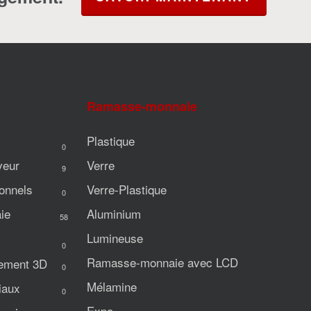
Ramasse-monnaie
Plastique
0
veur
Verre
9
onnels
Verre-Plastique
0
ie
Aluminium
58
Lumineuse
0
Ramasse-monnaie avec LCD
iement 3D
0
Mélamine
iaux
0
Expo