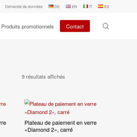
Demande de données
DE
EN
IT
ES
search
Produits promotionnels
Contact
9 résultats affichés
rre
Plateau de paiement en verre
Lire La Suite
«Diamond 2», carré