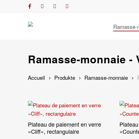
Skip
facebook
youtube
phone
email
to
main
Ramasse-
content
Ramasse-monnaie - 
Accueil
Produkte
Ramasse-monnaie
Plateau de paiement en verre
Plateau
Lire La Suite
«Cliff», rectangulaire
«Counte
Hit enter to search or ESC to close