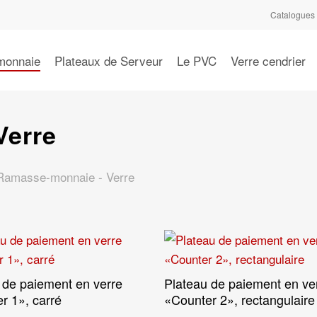
Catalogues
monnaie
Plateaux de Serveur
Le PVC
Verre cendrier
Verre
Ramasse-monnaie - Verre
 de paiement en verre
Plateau de paiement en ve
Lire La Suite
Lire La Suite
r 1», carré
«Counter 2», rectangulaire