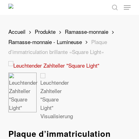
Skip
Menu
to
search
main
content
Accueil
Produkte
Ramasse-monnaie
Ramasse-monnaie - Lumineuse
Plaque
d’immatriculation brillante «Square Light»
Plaque d’immatriculation