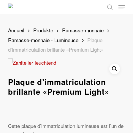
Skip
Menu
to
search
main
content
Accueil
Produkte
Ramasse-monnaie
Ramasse-monnaie - Lumineuse
Plaque
d’immatriculation brillante «Premium Light»
Plaque d’immatriculation
brillante «Premium Light»
Cette plaque d’immatriculation lumineuse est l’un de