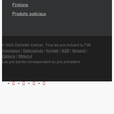
Finitions
Produits spéciaux
© 2026 Zahlteller Celman. Tous les prix incluent la TVA.
Impressum
|
Datenschutz
|
Kontakt
|
AGB
|
Versand
|
Zahlung
|
Widerruf
Les prix barrés correspondent au prix précédent.
facebook
youtube
phone
email