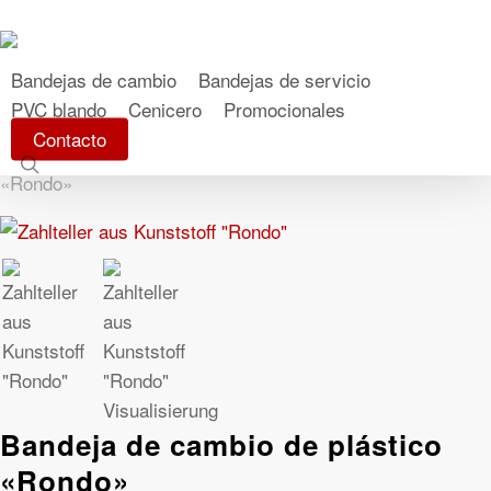
Skip
to
main
Bandejas de cambio
Bandejas de servicio
content
PVC blando
Cenicero
Promocionales
Inicio
Produkte
Bandejas de cambio
Bandejas de
Contacto
cambio de plástico
Bandeja de cambio de plástico
search
«Rondo»
Bandeja de cambio de plástico
«Rondo»