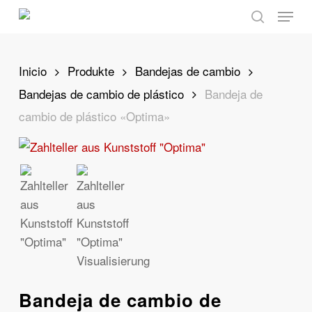
Skip
Menu
to
search
main
content
Inicio
Produkte
Bandejas de cambio
Bandejas de cambio de plástico
Bandeja de
cambio de plástico «Optima»
Bandeja de cambio de