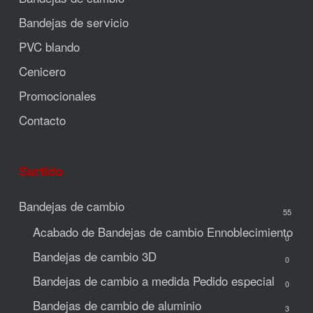
Bandejas de servicio
PVC blando
Cenicero
Promocionales
Contacto
Surtido
Bandejas de cambio
55
Acabado de Bandejas de cambio
Ennoblecimiento
0
Bandejas de cambio 3D
0
Bandejas de cambio a medida
Pedido especial
0
Bandejas de cambio de aluminio
3