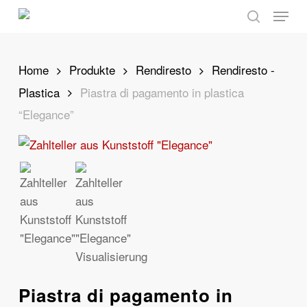
Skip
Menu
to
search
main
content
Home
Produkte
Rendiresto
Rendiresto -
Plastica
Piastra di pagamento in plastica
“Elegance”
Piastra di pagamento in