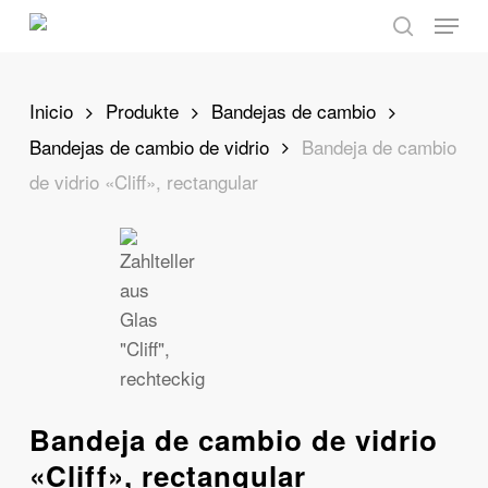
Skip
Menu
to
search
main
content
Inicio
Produkte
Bandejas de cambio
Bandejas de cambio de vidrio
Bandeja de cambio
de vidrio «Cliff», rectangular
Bandeja de cambio de vidrio
«Cliff», rectangular