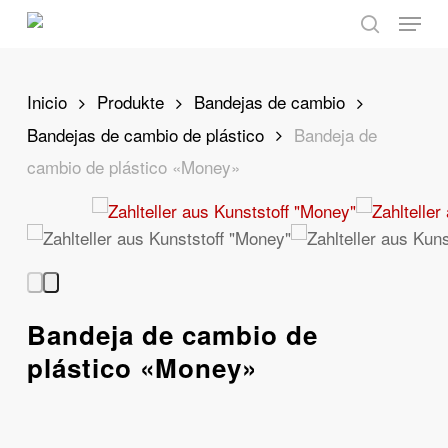
Skip
Menu
to
search
main
content
Inicio
Produkte
Bandejas de cambio
Bandejas de cambio de plástico
Bandeja de
cambio de plástico «Money»
Bandeja de cambio de
plástico «Money»