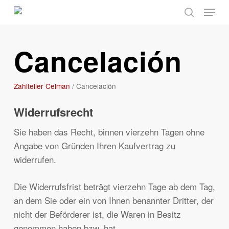
Skip
Menu
to
search
main
Cancelación
content
Zahlteller Celman
/
Cancelación
Widerrufsrecht
Sie haben das Recht, binnen vierzehn Tagen ohne
Angabe von Gründen Ihren Kaufvertrag zu
widerrufen.
Die Widerrufsfrist beträgt vierzehn Tage ab dem Tag,
an dem Sie oder ein von Ihnen benannter Dritter, der
nicht der Beförderer ist, die Waren in Besitz
genommen haben bzw. hat.