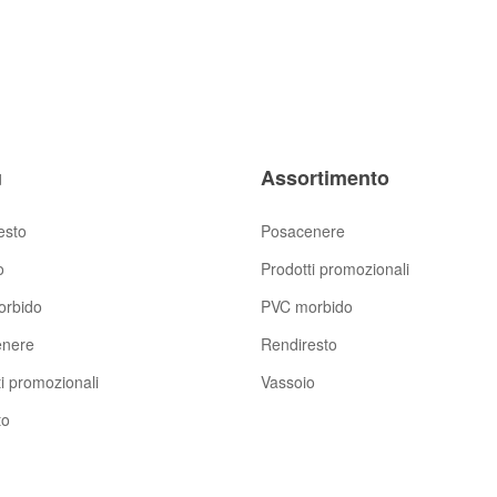
u
Assortimento
esto
Posacenere
o
Prodotti promozionali
rbido
PVC morbido
enere
Rendiresto
i promozionali
Vassoio
to