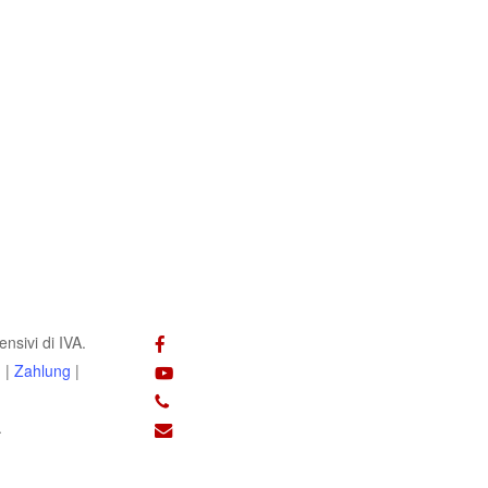
facebook
nsivi di IVA.
youtube
d
|
Zahlung
|
phone
email
.