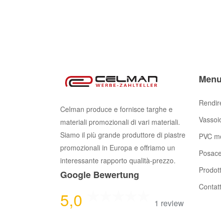
Men
Rendir
Celman produce e fornisce targhe e
Vassoi
materiali promozionali di vari materiali.
Siamo il più grande produttore di piastre
PVC mo
promozionali in Europa e offriamo un
Posac
interessante rapporto qualità-prezzo.
Prodott
Google Bewertung
Contat
5,0
1 review