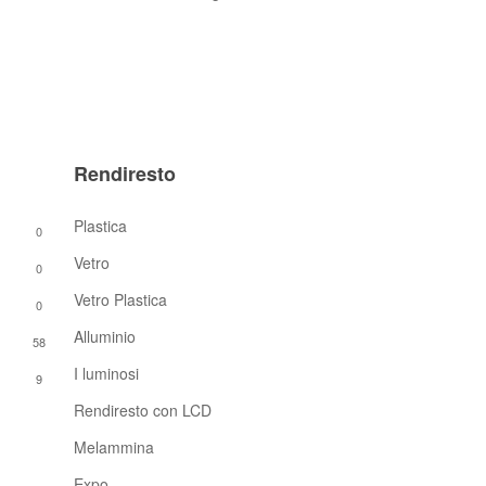
Rendiresto
Plastica
0
Vetro
0
Vetro Plastica
0
Alluminio
58
I luminosi
9
Rendiresto con LCD
Melammina
Expo