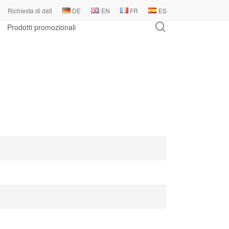
Richiesta di dati
DE
EN
FR
ES
search
Prodotti promozionali
Contatto