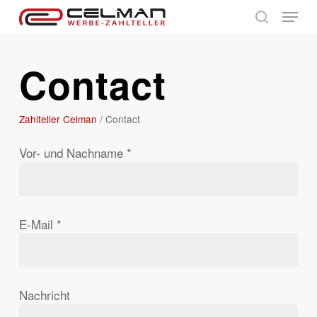
Skip
Menu
to
search
main
Contact
content
Zahlteller Celman
/
Contact
Vor- und Nachname *
E-Mail *
Nachricht